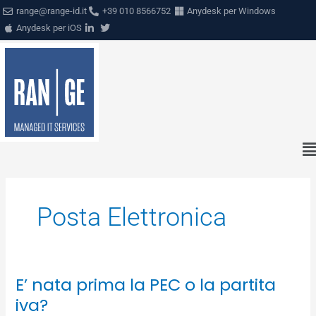
Vai
range@range-id.it
+39 010 8566752
Anydesk per Windows
al
Anydesk per iOS
contenuto
M
M
Posta Elettronica
E’ nata prima la PEC o la partita
E’
nata
iva?