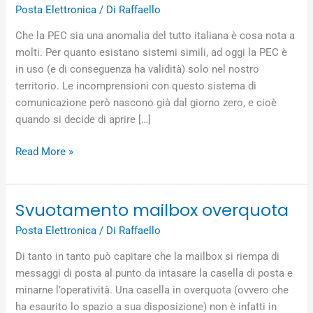
prima
Posta Elettronica
/ Di
Raffaello
la
PEC
Che la PEC sia una anomalia del tutto italiana è cosa nota a
o
molti. Per quanto esistano sistemi simili, ad oggi la PEC è
la
in uso (e di conseguenza ha validità) solo nel nostro
partita
territorio. Le incomprensioni con questo sistema di
iva?
comunicazione però nascono già dal giorno zero, e cioè
quando si decide di aprire […]
Read More »
Svuotamento mailbox overquota
Svuotamento
mailbox
Posta Elettronica
/ Di
Raffaello
overquota
Di tanto in tanto può capitare che la mailbox si riempa di
messaggi di posta al punto da intasare la casella di posta e
minarne l’operatività. Una casella in overquota (ovvero che
ha esaurito lo spazio a sua disposizione) non è infatti in