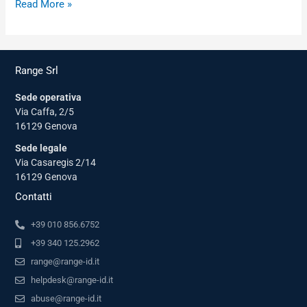
Read More »
Range Srl
Sede operativa
Via Caffa, 2/5
16129 Genova
Sede legale
Via Casaregis 2/14
16129 Genova
Contatti
+39 010 856.6752
+39 340 125.2962
range@range-id.it
helpdesk@range-id.it
abuse@range-id.it