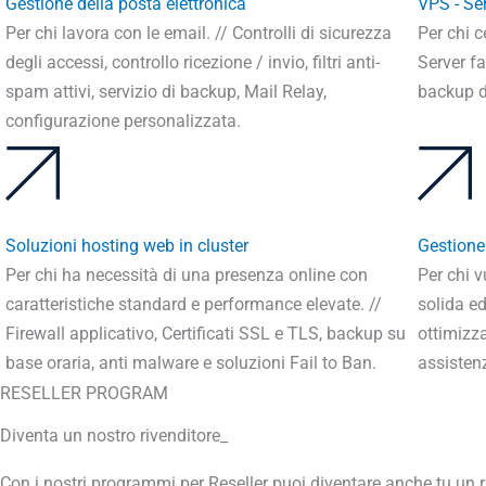
Gestione della posta elettronica
VPS - Ser
Per chi lavora con le email. // Controlli di sicurezza
Per chi c
degli accessi, controllo ricezione / invio, filtri anti-
Server fa
spam attivi, servizio di backup, Mail Relay,
backup d
configurazione personalizzata.
Soluzioni hosting web in cluster
Gestione 
Per chi ha necessità di una presenza online con
Per chi v
caratteristiche standard e performance elevate. //
solida ed
Firewall applicativo, Certificati SSL e TLS, backup su
ottimizza
base oraria, anti malware e soluzioni Fail to Ban.
assistenz
RESELLER PROGRAM
Diventa un nostro rivenditore_
Con i nostri programmi per Reseller puoi diventare anche tu un r