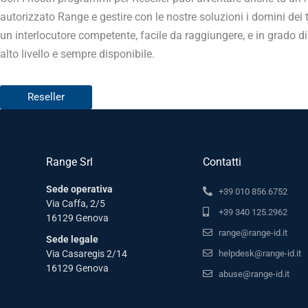
autorizzato Range e gestire con le nostre soluzioni i domini dei tu
un interlocutore competente, facile da raggiungere, e in grado di 
alto livello e sempre disponibile.
Reseller
Range Srl
Contatti
Sede operativa
+39 010 856.6752
Via Caffa, 2/5
+39 340 125.2962
16129 Genova
range@range-id.it
Sede legale
helpdesk@range-id.it
Via Casaregis 2/14
16129 Genova
abuse@range-id.it