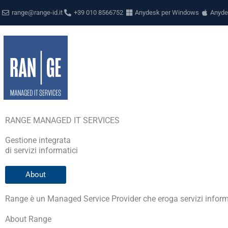
Vai
range@range-id.it
+39 010 8566752
Anydesk per Windows
Anyde
al
contenuto
RANGE MANAGED IT SERVICES
Gestione integrata
di servizi informatici
About
Range è un Managed Service Provider che eroga servizi informat
About Range