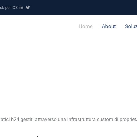
sk per iOS
Home
About
Soluz
ici h24 gestiti attraverso una infrastruttura custom di propriet