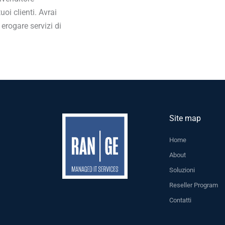
oi clienti. Avrai
erogare servizi di
Site map
Home
About
Soluzioni
Reseller Program
Contatti