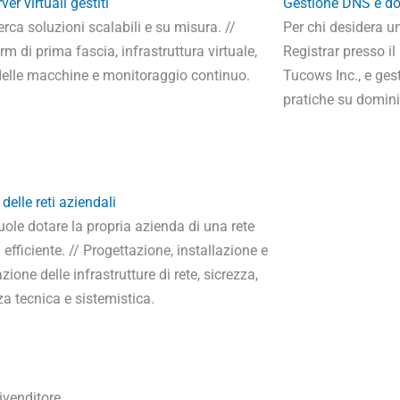
ver virtuali gestiti
Gestione DNS e do
erca soluzioni scalabili e su misura. //
Per chi desidera un
rm di prima fascia, infrastruttura virtuale,
Registrar presso il
elle macchine e monitoraggio continuo.
Tucows Inc., e ges
pratiche su domini 
delle reti aziendali
uole dotare la propria azienda di una rete
 efficiente. // Progettazione, installazione e
zione delle infrastrutture di rete, sicrezza,
a tecnica e sistemistica.
ivenditore